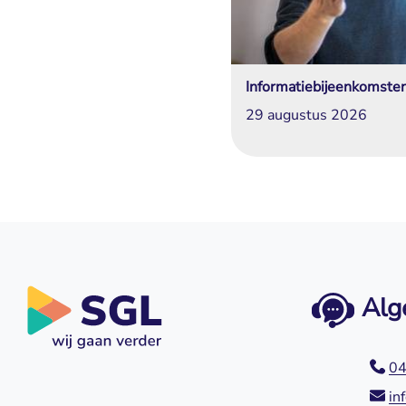
Informatiebijeenkomste
29 augustus 2026
Alg
04
in