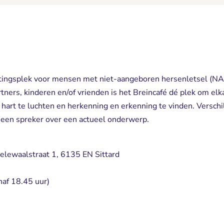
etingsplek voor mensen met niet-aangeboren hersenletsel (N
rtners, kinderen en/of vrienden is het Breincafé dé plek om el
 hart te luchten en herkenning en erkenning te vinden. Versc
 een spreker over een actueel onderwerp.
elewaalstraat 1, 6135 EN Sittard
naf 18.45 uur)