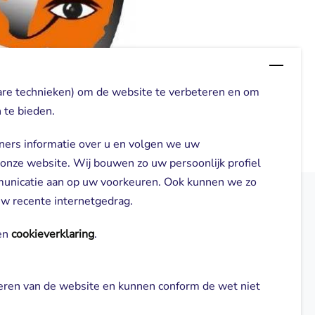
are technieken) om de website te verbeteren en om
 te bieden.
ners informatie over u en volgen we uw
 onze website. Wij bouwen zo uw persoonlijk profiel
municatie aan op uw voorkeuren. Ook kunnen we zo
 uw recente internetgedrag.
elden
Direct naar
n 
cookieverklaring
.
Locaties
neren van de website en kunnen conform de wet niet 
gl-zorg.nl
Cliënt worden