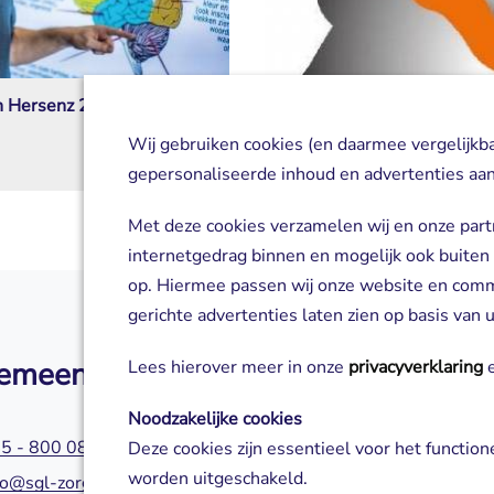
n Hersenz 2026
Breincafé Maastricht
07 september 2026
Wij gebruiken cookies (en daarmee vergelijkb
gepersonaliseerde inhoud en advertenties aan
Met deze cookies verzamelen wij en onze part
internetgedrag binnen en mogelijk ook buiten
op. Hiermee passen wij onze website en com
gerichte advertenties laten zien op basis van
emeen
Zorg of aanm
Lees hierover meer in onze
privacyverklaring
e
Noodzakelijke cookies
5 - 800 0800
045 - 800 0580
Deze cookies zijn essentieel voor het functio
worden uitgeschakeld.
fo@sgl-zorg.nl
servicepuntzorg@s