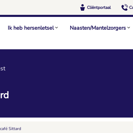
Cliëntportaal
C
Ik heb hersenletsel
Naasten/Mantelzorgers
st
ard
café Sittard