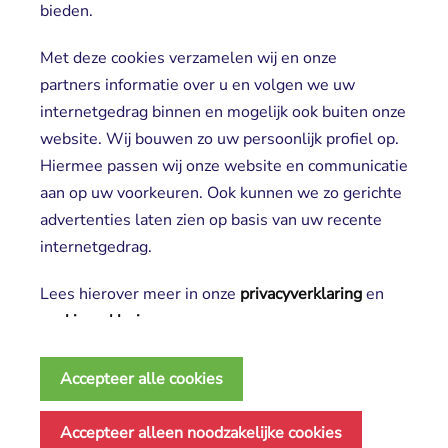
bieden.
Cliënt worden
Vrijwilligers
Met deze cookies verzamelen wij en onze
partners informatie over u en volgen we uw
internetgedrag binnen en mogelijk ook buiten onze
website. Wij bouwen zo uw persoonlijk profiel op.
Hiermee passen wij onze website en communicatie
aan op uw voorkeuren. Ook kunnen we zo gerichte
advertenties laten zien op basis van uw recente
Aanmelden nieuwsbrief
internetgedrag.
Lees hierover meer in onze
privacyverklaring
en 
cookieverklaring
.
2025 SGL
Noodzakelijke cookies
Privacy verklaring
Accepteer alle cookies
Deze cookies zijn essentieel voor het functioneren 
Disclaimer
Algemene voorwaarden
van de website en kunnen conform de wet niet
Accepteer alleen noodzakelijke cookies
Cookie verklaring