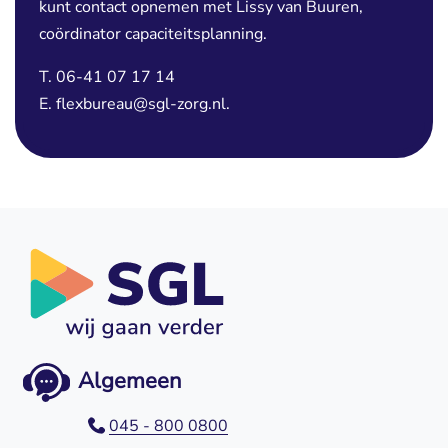
kunt contact opnemen met Lissy van Buuren,
coördinator capaciteitsplanning.
T. 06-41 07 17 14
E. flexbureau@sgl-zorg.nl. 
Algemeen
045 - 800 0800