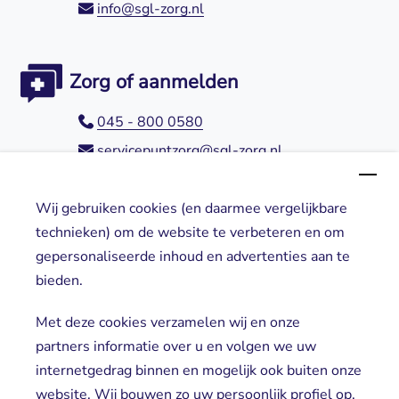
info@sgl-zorg.nl
Zorg of aanmelden
045 - 800 0580
servicepuntzorg@sgl-zorg.nl
Wij gebruiken cookies (en daarmee vergelijkbare
Direct naar
technieken) om de website te verbeteren en om
gepersonaliseerde inhoud en advertenties aan te
Locaties
bieden.
Cliënt worden
Vrijwilligers
Met deze cookies verzamelen wij en onze
partners informatie over u en volgen we uw
internetgedrag binnen en mogelijk ook buiten onze
website. Wij bouwen zo uw persoonlijk profiel op.