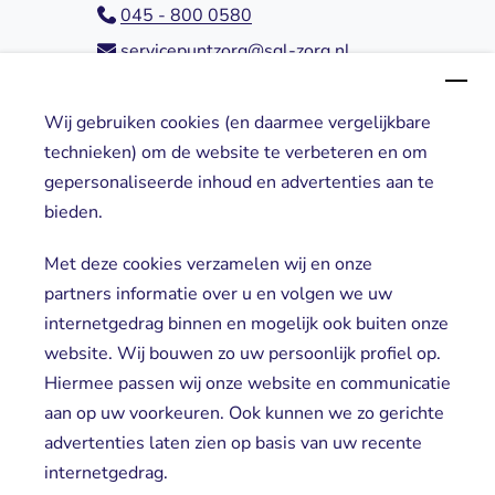
045 - 800 0580
servicepuntzorg@sgl-zorg.nl
Wij gebruiken cookies (en daarmee vergelijkbare
Direct naar
technieken) om de website te verbeteren en om
gepersonaliseerde inhoud en advertenties aan te
Locaties
bieden.
Cliënt worden
Vrijwilligers
Met deze cookies verzamelen wij en onze
partners informatie over u en volgen we uw
internetgedrag binnen en mogelijk ook buiten onze
website. Wij bouwen zo uw persoonlijk profiel op.
Hiermee passen wij onze website en communicatie
aan op uw voorkeuren. Ook kunnen we zo gerichte
advertenties laten zien op basis van uw recente
Aanmelden nieuwsbrief
internetgedrag.