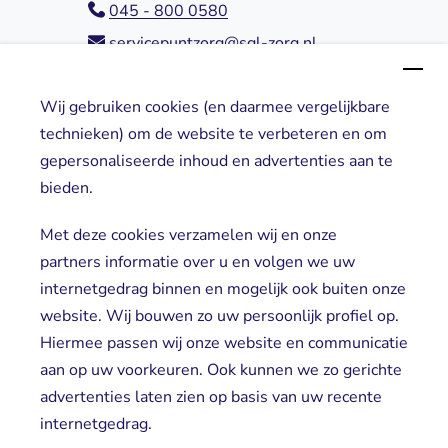
045 - 800 0580
servicepuntzorg@sgl-zorg.nl
Wij gebruiken cookies (en daarmee vergelijkbare
Direct naar
technieken) om de website te verbeteren en om
gepersonaliseerde inhoud en advertenties aan te
Locaties
bieden.
Cliënt worden
Vrijwilligers
Met deze cookies verzamelen wij en onze
partners informatie over u en volgen we uw
internetgedrag binnen en mogelijk ook buiten onze
website. Wij bouwen zo uw persoonlijk profiel op.
Hiermee passen wij onze website en communicatie
aan op uw voorkeuren. Ook kunnen we zo gerichte
advertenties laten zien op basis van uw recente
Aanmelden nieuwsbrief
internetgedrag.