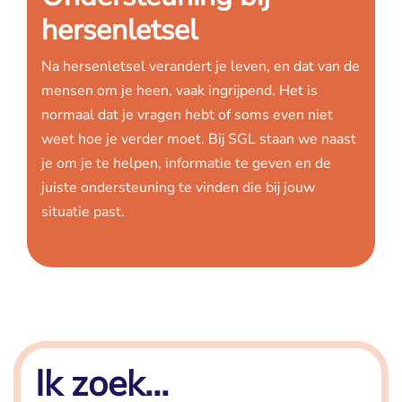
hersenletsel
Na hersenletsel verandert je leven, en dat van de
mensen om je heen, vaak ingrijpend. Het is
normaal dat je vragen hebt of soms even niet
weet hoe je verder moet. Bij SGL staan we naast
je om je te helpen, informatie te geven en de
juiste ondersteuning te vinden die bij jouw
situatie past.
Ik zoek...