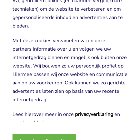
Wij gebruiken cookies (en daarmee vergelijkbare
Direct naar
technieken) om de website te verbeteren en om
gepersonaliseerde inhoud en advertenties aan te
Locaties
bieden.
Cliënt worden
Vrijwilligers
Met deze cookies verzamelen wij en onze
partners informatie over u en volgen we uw
internetgedrag binnen en mogelijk ook buiten onze
website. Wij bouwen zo uw persoonlijk profiel op.
Hiermee passen wij onze website en communicatie
aan op uw voorkeuren. Ook kunnen we zo gerichte
advertenties laten zien op basis van uw recente
Aanmelden nieuwsbrief
internetgedrag.
Lees hierover meer in onze
privacyverklaring
en 
cookieverklaring
.
2025 SGL
Noodzakelijke cookies
Privacy verklaring