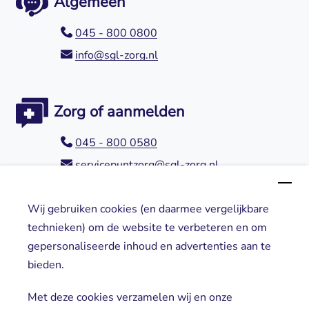
Algemeen
045 - 800 0800
info@sgl-zorg.nl
Zorg of aanmelden
045 - 800 0580
servicepuntzorg@sgl-zorg.nl
Wij gebruiken cookies (en daarmee vergelijkbare
Direct naar
technieken) om de website te verbeteren en om
gepersonaliseerde inhoud en advertenties aan te
Locaties
bieden.
Cliënt worden
Vrijwilligers
Met deze cookies verzamelen wij en onze