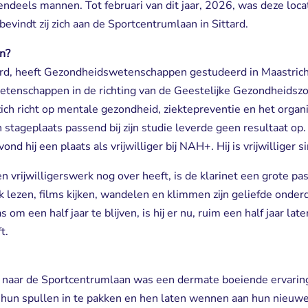
deels mannen. Tot februari van dit jaar, 2026, was deze loca
d bevindt zij zich aan de Sportcentrumlaan in Sittard.
en?
tard, heeft Gezondheidswetenschappen gestudeerd in Maastricht 
enschappen in de richting van de Geestelijke Gezondheidszo
 zich richt op mentale gezondheid, ziektepreventie en het organ
 stageplaats passend bij zijn studie leverde geen resultaat op.
ond hij een plaats als vrijwilliger bij NAH+. Hij is vrijwilliger
 en vrijwilligerswerk nog over heeft, is de klarinet een grote pass
k lezen, films kijken, wandelen en klimmen zijn geliefde onder
 om een half jaar te blijven, is hij er nu, ruim een half jaar late
t.
naar de Sportcentrumlaan was een dermate boeiende ervaring d
 hun spullen in te pakken en hen laten wennen aan hun nieuw