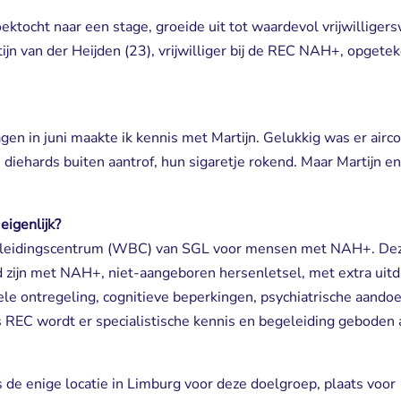
ktocht naar een stage, groeide uit tot waardevol vrijwilligers
ijn van der Heijden (23), vrijwilliger bij de REC NAH+, opgeteke
en in juni maakte ik kennis met Martijn. Gelukkig was er airco
e diehards buiten aantrof, hun sigaretje rokend. Maar Martijn e
eigenlijk?
eidingscentrum (WBC) van SGL voor mensen met NAH+. Deze
d zijn met NAH+, niet-aangeboren hersenletsel, met extra uitd
e ontregeling, cognitieve beperkingen, psychiatrische aando
s REC wordt er specialistische kennis en begeleiding gebod
gens de enige locatie in Limburg voor deze doelgroep, plaats v