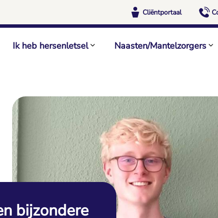
Cliëntportaal
C
Ik heb hersenletsel
Naasten/Mantelzorgers
een bijzondere