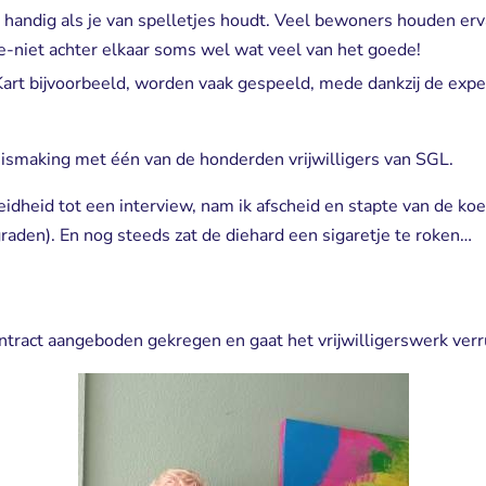
et handig als je van spelletjes houdt. Veel bewoners houden erv
e-niet achter elkaar soms wel wat veel van het goede!
rt bijvoorbeeld, worden vaak gespeeld, mede dankzij de exper
ismaking met één van de honderden vrijwilligers van SGL.
eidheid tot een interview, nam ik afscheid en stapte van de ko
graden). En nog steeds zat de diehard een sigaretje te roken…
ontract aangeboden gekregen en gaat het vrijwilligerswerk verr