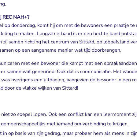
ng.
 bij REC NAH+?
 op donderdag, komt hij om met de bewoners een praatje te ma
ndeling te maken. Langzamerhand is er een hechte band ontst
zij samen richting het centrum van Sittard, op loopafstand v
: samen op een aangename manier wat tijd doorbrengen.
municeren met een bewoner die kampt met een spraakaandoeni
 er samen wat geneuried. Ook dat is communicatie. Het wand
 was overigens een uitdaging, aangezien de bewoner in een rols
 door de vlakke wijken van Sittard!
 niet zo soepel lopen. Ook een conflict kan een leermoment zij
ts gemeenschappelijks met iemand om verbinding te krijgen.
t in op basis van zijn gedrag, maar probeer hem als mens in zijn