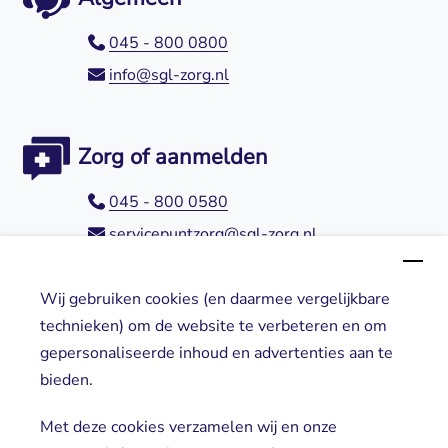
045 - 800 0800
info@sgl-zorg.nl
Zorg of aanmelden
045 - 800 0580
servicepuntzorg@sgl-zorg.nl
Wij gebruiken cookies (en daarmee vergelijkbare
Direct naar
technieken) om de website te verbeteren en om
gepersonaliseerde inhoud en advertenties aan te
Locaties
bieden.
Cliënt worden
Vrijwilligers
Met deze cookies verzamelen wij en onze