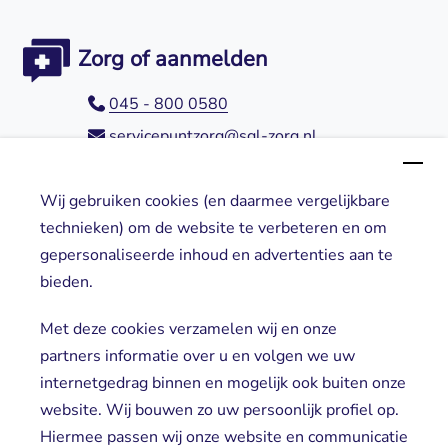
Zorg of aanmelden
045 - 800 0580
servicepuntzorg@sgl-zorg.nl
Wij gebruiken cookies (en daarmee vergelijkbare
Direct naar
technieken) om de website te verbeteren en om
gepersonaliseerde inhoud en advertenties aan te
Locaties
bieden.
Cliënt worden
Vrijwilligers
Met deze cookies verzamelen wij en onze
partners informatie over u en volgen we uw
internetgedrag binnen en mogelijk ook buiten onze
website. Wij bouwen zo uw persoonlijk profiel op.
Hiermee passen wij onze website en communicatie