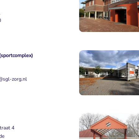
l
0
sportcomplex)
sgl-zorg.nl
traat 4
de