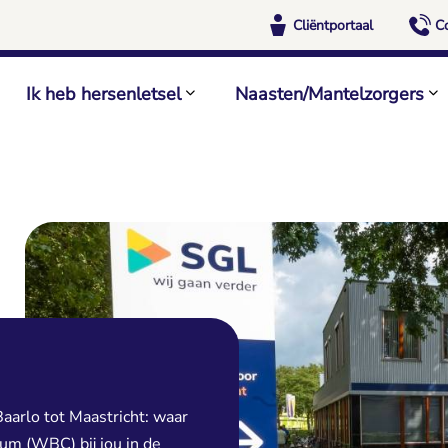
Cliëntportaal
C
Ik heb hersenletsel
Naasten/Mantelzorgers
aarlo tot Maastricht: waar
rum (WBC) bij jou in de