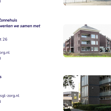
3
Zonnehuis
e werken we samen met
t 26
rg.nl
0
s
gl-zorg.nl
4