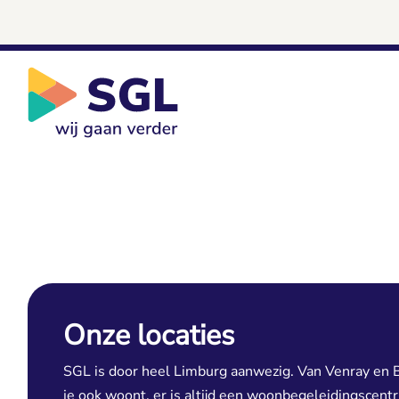
Onze locaties
SGL is door heel Limburg aanwezig. Van Venray en B
je ook woont, er is altijd een woonbegeleidingscent