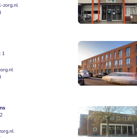
-zorg.nl
4
t 1
org.nl
0
ens
12
 
org.nl