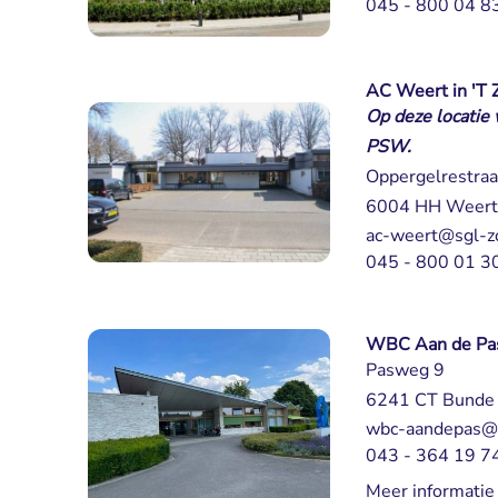
045 - 800 04 8
AC Weert in 'T 
Op deze locati
PSW.
Oppergelrestraa
6004 HH Weert
ac-weert@sgl-zo
045 - 800 01 3
WBC Aan de Pa
Pasweg 9
6241 CT Bunde
wbc-aandepas@s
043 - 364 19 7
Meer informatie