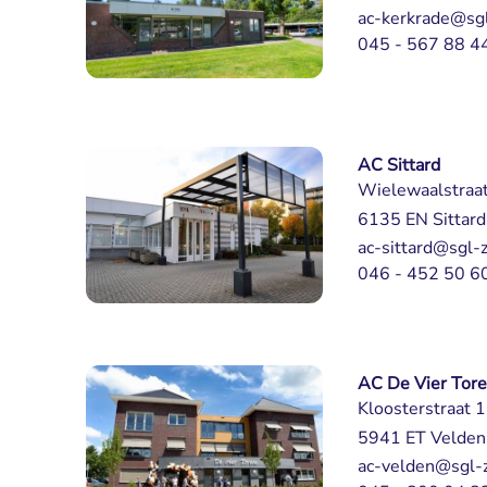
ac-kerkrade@sgl
045 - 567 88 4
AC Sittard
Wielewaalstraa
6135 EN Sittard
ac-sittard@sgl-z
046 - 452 50 6
AC De Vier Tor
Kloosterstraat 
5941 ET Velden
ac-velden@sgl-z