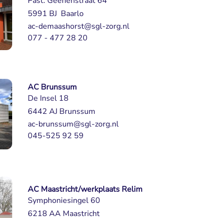
Past. Geenenstraat 64
5991 BJ Baarlo 
ac-demaashorst@sgl-zorg.nl
077 - 477 28 20
AC Brunssum
De Insel 18
6442 AJ Brunssum
ac-brunssum@sgl-zorg.nl
045-525 92 59
AC Maastricht/werkplaats Relim
Symphoniesingel 60
6218 AA Maastricht