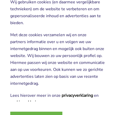
Wij gebruiken cookies (en daarmee vergelijkbare
Direct naar
technieken) om de website te verbeteren en om
gepersonaliseerde inhoud en advertenties aan te
Locaties
bieden.
Cliënt worden
Vrijwilligers
Met deze cookies verzamelen wij en onze
partners informatie over u en volgen we uw
internetgedrag binnen en mogelijk ook buiten onze
website. Wij bouwen zo uw persoonlijk profiel op.
Hiermee passen wij onze website en communicatie
aan op uw voorkeuren. Ook kunnen we zo gerichte
advertenties laten zien op basis van uw recente
Aanmelden nieuwsbrief
internetgedrag.
Lees hierover meer in onze
privacyverklaring
en 
cookieverklaring
.
2025 SGL
Noodzakelijke cookies