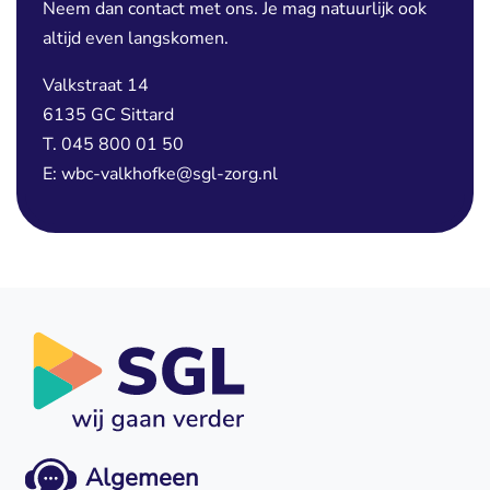
Neem dan contact met ons. Je mag natuurlijk ook
altijd even langskomen.
Valkstraat 14
6135 GC Sittard
T. 045 800 01 50
E: wbc-valkhofke@sgl-zorg.nl
Algemeen