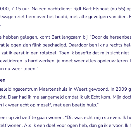
00, 7.15 uur. Na een nachtdienst rijdt Bart Elshout (nu 55) 
wagen ziet hem over het hoofd, met alle gevolgen van dien. B
.
e hebben gelegen, komt Bart langzaam bij: “Door de hersenbes
 je ogen zien flink beschadigd. Daardoor ben ik nu rechts hele
at ik eerst in een rolstoel. Toen ik besefte dat mijn zicht nie
valideren is hard werken, je moet weer alles opnieuw leren. 
an nu weer lopen!”
nen
geleidingscentrum Maartenshuis in Weert gewoond. In 2009 gi
. Daar had ik me aangemeld omdat ik uit Echt kom. Mijn docht
ik weer echt op mezelf, met een beetje hulp.”
r op zichzelf te gaan wonen: “Dit was echt mijn streven. Ik he
elf wonen. Als ik een doel voor ogen heb, dan ga ik ervoor. Ik