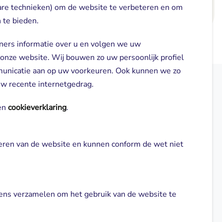
are technieken) om de website te verbeteren en om
Lees meer
 te bieden.
ners informatie over u en volgen we uw
 onze website. Wij bouwen zo uw persoonlijk profiel
municatie aan op uw voorkeuren. Ook kunnen we zo
 uw recente internetgedrag.
elden
Direct naar
n 
cookieverklaring
.
Locaties
neren van de website en kunnen conform de wet niet 
gl-zorg.nl
Cliënt worden
Vrijwilligers
ns verzamelen om het gebruik van de website te 
Aanmelden nieuwsbrief