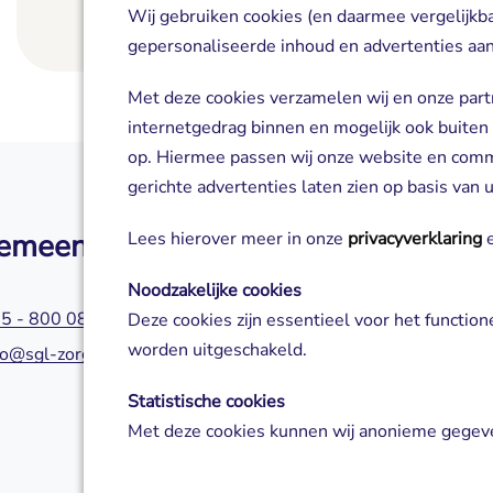
Wij gebruiken cookies (en daarmee vergelijkb
Lees meer
gepersonaliseerde inhoud en advertenties aan
Met deze cookies verzamelen wij en onze part
internetgedrag binnen en mogelijk ook buiten
op. Hiermee passen wij onze website en com
gerichte advertenties laten zien op basis van
emeen
Zorg of aanm
Lees hierover meer in onze
privacyverklaring
e
Noodzakelijke cookies
5 - 800 0800
045 - 800 0580
Deze cookies zijn essentieel voor het functio
worden uitgeschakeld.
fo@sgl-zorg.nl
servicepuntzorg@s
Statistische cookies
Met deze cookies kunnen wij anonieme gegeve
analyseren en te verbeteren.