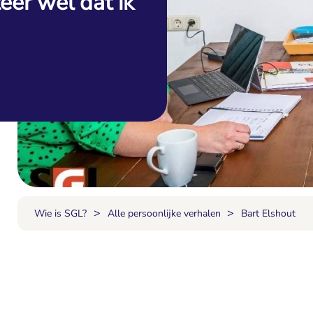
eer wel dat ik
>
>
Wie is SGL?
Alle persoonlijke verhalen
Bart Elshout