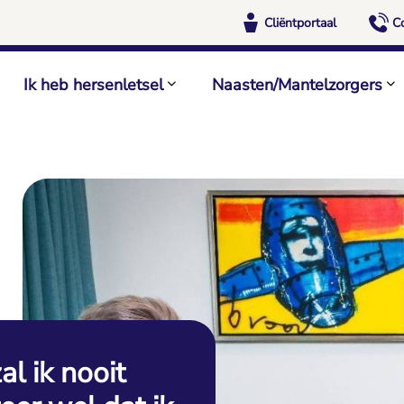
Cliëntportaal
C
Ik heb hersenletsel
Naasten/Mantelzorgers
al ik nooit