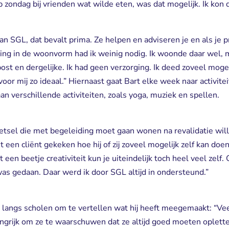
p zondag bij vrienden wat wilde eten, was dat mogelijk. Ik kon
van SGL, dat bevalt prima. Ze helpen en adviseren je en als je
ing in de woonvorm had ik weinig nodig. Ik woonde daar wel, m
ost en dergelijke. Ik had geen verzorging. Ik deed zoveel mogel
oor mij zo ideaal.” Hiernaast gaat Bart elke week naar activit
aan verschillende activiteiten, zoals yoga, muziek en spellen.
etsel die met begeleiding moet gaan wonen na revalidatie will
en cliënt gekeken hoe hij of zij zoveel mogelijk zelf kan doe
t een beetje creativiteit kun je uiteindelijk toch heel veel zelf.
e was gedaan. Daar werd ik door SGL altijd in ondersteund.”
k langs scholen om te vertellen wat hij heeft meegemaakt: “Vee
langrijk om ze te waarschuwen dat ze altijd goed moeten oplett