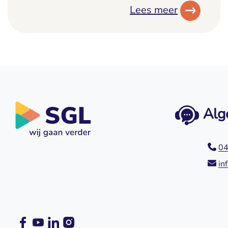
Lees meer
Alg
04
in