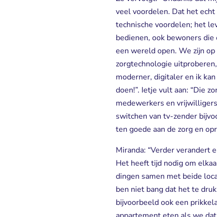
veel voordelen. Dat het echt 
technische voordelen; het le
bedienen, ook bewoners die da
een wereld open. We zijn op
zorgtechnologie uitproberen,
moderner, digitaler en ik kan
doen!”. Ietje vult aan: “Die 
medewerkers en vrijwilligers
switchen van tv-zender bijvoo
ten goede aan de zorg en opr
Miranda: “Verder verandert e
Het heeft tijd nodig om elka
dingen samen met beide locat
ben niet bang dat het te dr
bijvoorbeeld ook een prikke
appartement eten als we dat