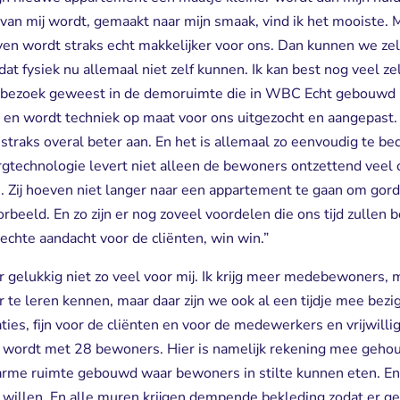
van mij wordt, gemaakt naar mijn smaak, vind ik het mooiste. M
ven wordt straks echt makkelijker voor ons. Dan kunnen we zelf 
t fysiek nu allemaal niet zelf kunnen. Ik kan best nog veel zel
 bezoek geweest in de demoruimte die in WBC Echt gebouwd i
 en wordt techniek op maat voor ons uitgezocht en aangepast. D
 straks overal beter aan. En het is allemaal zo eenvoudig te b
zorgtechnologie levert niet alleen de bewoners ontzettend veel
. Zij hoeven niet langer naar een appartement te gaan om gord
rbeeld. En zo zijn er nog zoveel voordelen die ons tijd zullen
echte aandacht voor de cliënten, win win.”
r gelukkig niet zo veel voor mij. Ik krijg meer medebewoners, m
ar te leren kennen, maar daar zijn we ook al een tijdje mee be
ies, fijn voor de cliënten en voor de medewerkers en vrijwilli
uk wordt met 28 bewoners. Hier is namelijk rekening mee geho
larme ruimte gebouwd waar bewoners in stilte kunnen eten. E
 willen. En alle muren krijgen dempende bekleding zodat er g