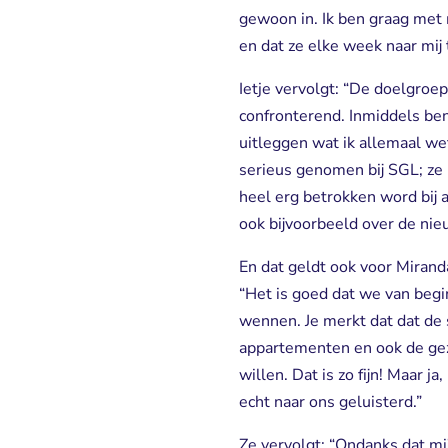
gewoon in. Ik ben graag met m
en dat ze elke week naar mij 
Ietje vervolgt: “De doelgroe
confronterend. Inmiddels be
uitleggen wat ik allemaal wet
serieus genomen bij SGL; ze k
heel erg betrokken word bij 
ook bijvoorbeeld over de ni
En dat geldt ook voor Mirand
“Het is goed dat we van begi
wennen. Je merkt dat dat de 
appartementen en ook de geza
willen. Dat is zo fijn! Maar
echt naar ons geluisterd.”
Ze vervolgt: “Ondanks dat mi