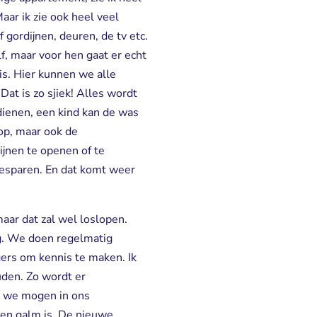
aar ik zie ook heel veel
gordijnen, deuren, de tv etc.
f, maar voor hen gaat er echt
s. Hier kunnen we alle
at is zo sjiek! Alles wordt
edienen, een kind kan de was
 op, maar ook de
ijnen te openen of te
 besparen. En dat komt weer
aar dat zal wel loslopen.
zig. We doen regelmatig
gers om kennis te maken. Ik
uden. Zo wordt er
n we mogen in ons
een galm is. De nieuwe