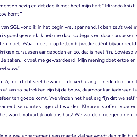
ensen bezig en dat doe ik met heel mijn hart.” Miranda knikt: “
toe komt.”
p van SGL vond ik in het begin wel spannend. Ik ben zelfs wel
n ik goed gewend. Ik heb me door collega’s en door cursussen
en moet. Waar moet ik op letten bij welke cliënt bijvoorbeeld.
rijgen cursussen aangeboden en zo, dat is heel fijn. Sowieso vind
alle zaken, ik voel me gewaardeerd. Mijn mening doet ertoe en
euwbouw.”
a. Zij merkt dat veel bewoners de verhuizing – mede door hun 
n af aan zo betrokken zijn bij de bouw, daardoor kan iedereen 
sfeer ten goede komt. We vinden het heel erg fijn dat we zel
menlijke ruimtes ingericht worden. Kleuren, stoffen, vloeren,
 ja, het wordt natuurlijk ook ons huis! We worden meegenomen i
jn nieuwe appartement een maatje kleiner wordt dan mijn huid