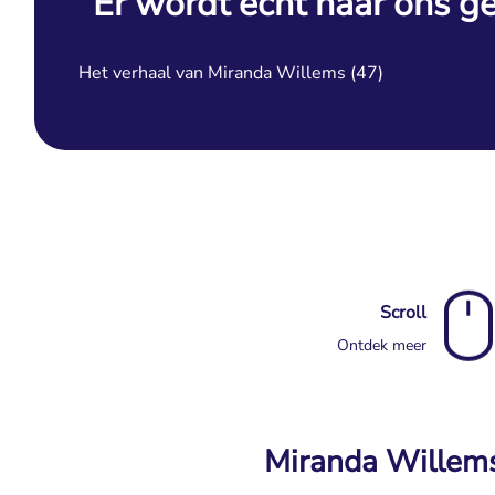
“Er wordt echt naar ons ge
Het verhaal van Miranda Willems (47)
Scroll
Ontdek meer
Miranda Willems