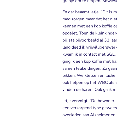
grapje om te helpen. Sowieso
En dat beaamt Ietje. “Dit is
mag zorgen maar dat het niet
kennen met een kop koffie op
opgelet. Toen de kleinkinde
bij, sta bijvoorbeeld al 33 j
lang deed ik vrijwilligerswe
kwam ik in contact met SGL. 
ging ik een kop koffie met h
samen leuke dingen. Zo gaan 
pikken. We kletsen en lache
ook helpen op het WBC als er
vinden de haren. Ook ga ik m
Ietje vervolgt: “De bewoners z
een verzorgend type geweest.
overleden aan Alzheimer en mi