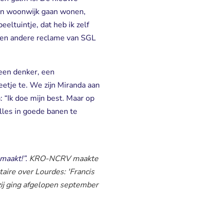
n een woonwijk gaan wonen,
eltuintje, dat heb ik zelf
 en andere reclame van SGL
 een denker, een
beetje te. We zijn Miranda aan
: “Ik doe mijn best. Maar op
lles in goede banen te
emaakt!”.
KRO-NCRV maakte
ire over Lourdes: 'Francis
zij ging afgelopen september