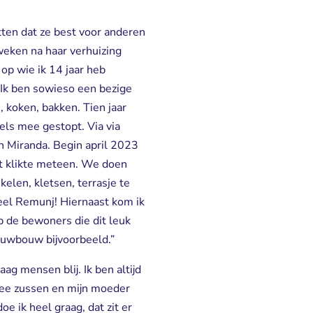
tten dat ze best voor anderen
weken na haar verhuizing
op wie ik 14 jaar heb
 Ik ben sowieso een bezige
, koken, bakken. Tien jaar
els mee gestopt. Via via
n Miranda. Begin april 2023
et klikte meteen. We doen
elen, kletsen, terrasje te
el Remunj! Hiernaast kom ik
p de bewoners die dit leuk
euwbouw bijvoorbeeld.”
aag mensen blij. Ik ben altijd
twee zussen en mijn moeder
e ik heel graag, dat zit er