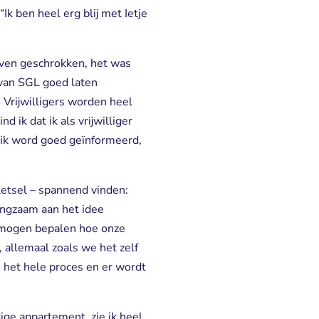
Ik ben heel erg blij met Ietje
 even geschrokken, het was
 van SGL goed laten
 Vrijwilligers worden heel
 ik dat ik als vrijwilliger
 ik word goed geïnformeerd,
letsel – spannend vinden:
langzaam aan het idee
f mogen bepalen hoe onze
 allemaal zoals we het zelf
n het hele proces en er wordt
ige appartement, zie ik heel