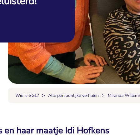
luisterd!”
>
>
Wie is SGL?
Alle persoonlijke verhalen
Miranda Willem
 en haar maatje Idi Hofkens