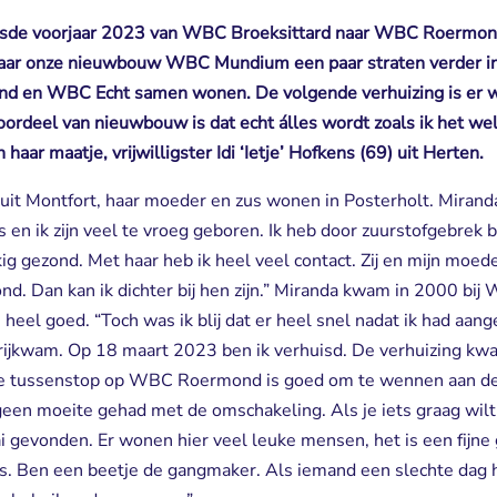
isde voorjaar 2023 van WBC Broeksittard naar WBC Roermond
 naar onze nieuwbouw WBC Mundium een paar straten verder i
en WBC Echt samen wonen. De volgende verhuizing is er we
oordeel van nieuwbouw is dat echt álles wordt zoals ik het wel. 
haar maatje, vrijwilligster Idi ‘Ietje’ Hofkens (69) uit Herten.
uit Montfort, haar moeder en zus wonen in Posterholt. Miranda
us en ik zijn veel te vroeg geboren. Ik heb door zuurstofgebrek 
ig gezond. Met haar heb ik heel veel contact. Zij en mijn moede
d. Dan kan ik dichter bij hen zijn.” Miranda kwam in 2000 bij 
heel goed. “Toch was ik blij dat er heel snel nadat ik had aan
rijkwam. Op 18 maart 2023 ben ik verhuisd. De verhuizing kwa
Deze tussenstop op WBC Roermond is goed om te wennen aan de 
 geen moeite gehad met de omschakeling. Als je iets graag wilt
aai gevonden. Er wonen hier veel leuke mensen, het is een fijne
uis. Ben een beetje de gangmaker. Als iemand een slechte dag 