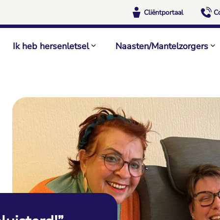
Cliëntportaal
C
Ik heb hersenletsel
Naasten/Mantelzorgers