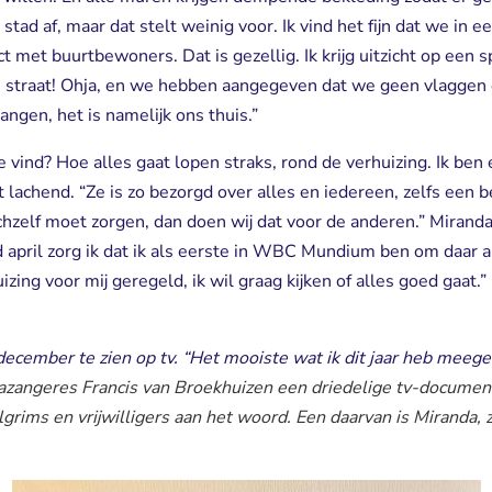
e stad af, maar dat stelt weinig voor. Ik vind het fijn dat we i
met buurtbewoners. Dat is gezellig. Ik krijg uitzicht op een spe
 straat! Ohja, en we hebben aangegeven dat we geen vlaggen
ngen, het is namelijk ons thuis.”
 vind? Hoe alles gaat lopen straks, rond de verhuizing. Ik ben
it lachend. “Ze is zo bezorgd over alles en iedereen, zelfs een 
chzelf moet zorgen, dan doen wij dat voor de anderen.” Miranda
d april zorg ik dat ik als eerste in WBC Mundium ben om daar a
zing voor mij geregeld, ik wil graag kijken of alles goed gaat.”
december te zien op tv. “Het mooiste wat ik dit jaar heb meeg
angeres Francis van Broekhuizen een driedelige tv-documenta
lgrims en vrijwilligers aan het woord. Een daarvan is Miranda, 