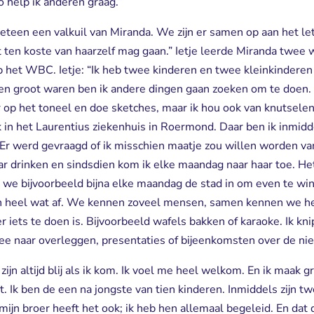
 help ik anderen graag.”
 meteen een valkuil van Miranda. We zijn er samen op aan het le
 ten koste van haarzelf mag gaan.” Ietje leerde Miranda twee 
 het WBC. Ietje: “Ik heb twee kinderen en twee kleinkinderen 
ren groot waren ben ik andere dingen gaan zoeken om te doen.
aar op het toneel en doe sketches, maar ik hou ook van knutselen
rk in het Laurentius ziekenhuis in Roermond. Daar ben ik inmidd
Er werd gevraagd of ik misschien maatje zou willen worden va
aar drinken en sindsdien kom ik elke maandag naar haar toe. H
we bijvoorbeeld bijna elke maandag de stad in om even te wink
n heel wat af. We kennen zoveel mensen, samen kennen we he
 iets te doen is. Bijvoorbeeld wafels bakken of karaoke. Ik kni
ee naar overleggen, presentaties of bijeenkomsten over de ni
ijn altijd blij als ik kom. Ik voel me heel welkom. En ik maak gr
 Ik ben de een na jongste van tien kinderen. Inmiddels zijn 
jn broer heeft het ook; ik heb hen allemaal begeleid. En dat do