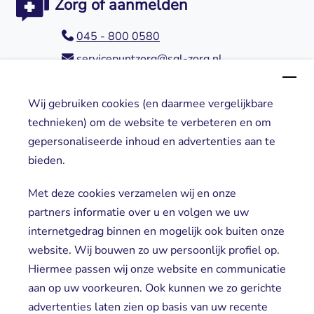
Zorg of aanmelden
045 - 800 0580
servicepuntzorg@sgl-zorg.nl
Wij gebruiken cookies (en daarmee vergelijkbare
Direct naar
technieken) om de website te verbeteren en om
gepersonaliseerde inhoud en advertenties aan te
Locaties
bieden.
Cliënt worden
Vrijwilligers
Met deze cookies verzamelen wij en onze
partners informatie over u en volgen we uw
internetgedrag binnen en mogelijk ook buiten onze
website. Wij bouwen zo uw persoonlijk profiel op.
Hiermee passen wij onze website en communicatie
aan op uw voorkeuren. Ook kunnen we zo gerichte
advertenties laten zien op basis van uw recente
Aanmelden nieuwsbrief