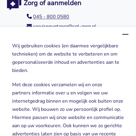
Zorg of aanmelden
045 - 800 0580
servicepuntzorg@sgl-zorg.nl
Wij gebruiken cookies (en daarmee vergelijkbare
Direct naar
technieken) om de website te verbeteren en om
gepersonaliseerde inhoud en advertenties aan te
Locaties
bieden.
Cliënt worden
Vrijwilligers
Met deze cookies verzamelen wij en onze
partners informatie over u en volgen we uw
internetgedrag binnen en mogelijk ook buiten onze
website. Wij bouwen zo uw persoonlijk profiel op.
Hiermee passen wij onze website en communicatie
aan op uw voorkeuren. Ook kunnen we zo gerichte
advertenties laten zien op basis van uw recente
Aanmelden nieuwsbrief