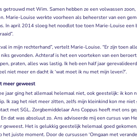
is getrouwd met Wim. Samen hebben ze een volwassen zoon, e
en. Marie-Louise werkte voorheen als beheerster van een ge
s. In april 2014 sloeg het noodlot toe toen Marie-Louise een 
raaid”.
tval in mijn rechterhand”, vertelt Marie-Louise. “Er zijn toen a
 niks gevonden. Achteraf is het een voorteken van een beroer
en, praten, alles was lastig. Ik heb een half jaar gerevalideer
zoveel niet meer en dacht ik ‘wat moet ik nu met mijn leven?’.
et meer geweest
 jaar ging het allemaal helemaal niet, ook geestelijk: ik kon n
ip. Ik zag het niet meer zitten, zelfs mijn kleinkind kon me nie
act met SGL. Zorgbemiddelaar Ans Coppus heeft met ons gepr
 En dat was absoluut zo. Ans adviseerde mij een cursus van Her
r geweest. Het is gelukkig geestelijk helemaal goed gekomen,
 het juiste moment. Door de cursussen ‘Omgaan met veranderi