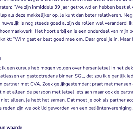
aten: “We zijn inmiddels 39 jaar getrouwd en hebben best al
klap als deze makkelijker op. Je kunt dan beter relativeren. N
huwelijk is nog steeds goed al zijn de rollen wel veranderd. Ik
hoonmaakwerk. Het hoort erbij en is een onderdeel van mijn 
 knikt: “Wim gaat er best goed mee om. Daar groei je in. Maar h
t
 ik een cursus heb mogen volgen over hersenletsel in het ziek
stlessen en gastoptredens binnen SGL, dat zou ik eigenlijk ie
en partner met CVA. Zoek gelijkgestemden; praat met mensen
t niet alleen de persoon met letsel iets aan maar ook de partn
 niet alleen, je hebt het samen. Dat moet je ook als partner ac
e reden zijn we ook lid geworden van een patiëntenvereniging
 hun waarde