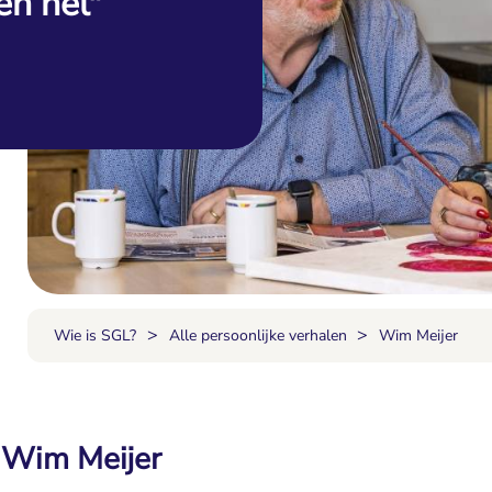
en hel"
>
>
Wie is SGL?
Alle persoonlijke verhalen
Wim Meijer
 Wim Meijer