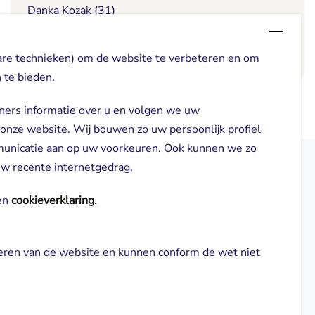
Danka Kozak (31)
are technieken) om de website te verbeteren en om
Lees meer
 te bieden.
ners informatie over u en volgen we uw
 onze website. Wij bouwen zo uw persoonlijk profiel
municatie aan op uw voorkeuren. Ook kunnen we zo
 uw recente internetgedrag.
elden
Direct naar
n 
cookieverklaring
.
Locaties
neren van de website en kunnen conform de wet niet 
gl-zorg.nl
Cliënt worden
Vrijwilligers