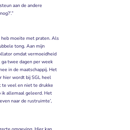
l steun aan de andere
nog?’.”
Ik heb moeite met praten. Als
dubbele tong. Aan mijn
rollator omdat vermoeidheid
 Ik ga twee dagen per week
 mee in de maatschappij. Het
r hier wordt bij SGL heel
 te veel en niet te drukke
ik allemaal geleerd. Het
 even naar de rustruimte’,
irecte omgeving. Hier kan