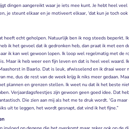
rijgt dingen aangereikt waar je iets mee kunt. Je hebt heel vee
, je steunt elkaar en je motiveert elkaar, ‘dat kun je toch ook 
at heeft echt geholpen. Natuurlijk ben ik nog steeds beperkt. 
 heb ik het gevoel dat ik gedronken heb, dan praat ik met een 
maar ik kan wel gewoon lopen. Ik loop wel regelmatig met de 
is. Maar ik heb weer een fijn leven en dat is heel veel waard.
Maashorst in Baarlo. Dat is leuk, afwisselend en ik draai weer
van me, dus de rest van de week krijg ik niks meer gedaan. Maa
et plannen en grenzen stellen. Ik weet nu dat ik het beste niet
n. Verjaardagsfeestjes zijn gewoon geen goed idee. Dat heb 
antastisch. Die zien aan mij als het me te druk wordt. ‘Ga maar
iks uit te leggen, het wordt gesnapt, dat vind ik het fijne.”
een
en invloed op degene die het overkomt maar zeker ook op de d