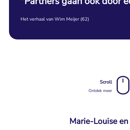
"Partners gaan ook door e
Het verhaal van Wim Meijer (62)
Scroll
Ontdek meer
Marie-Louise en