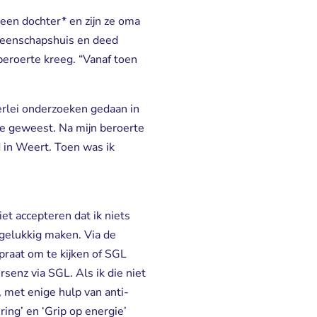
en dochter* en zijn ze oma
meenschapshuis en deed
beroerte kreeg. “Vanaf toen
llerlei onderzoeken gedaan in
te geweest. Na mijn beroerte
d in Weert. Toen was ik
iet accepteren dat ik niets
t gelukkig maken. Via de
aat om te kijken of SGL
senz via SGL. Als ik die niet
 met enige hulp van anti-
ng’ en ‘Grip op energie’