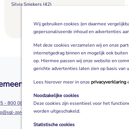
Silvia Sniekers (42)
Wij gebruiken cookies (en daarmee vergelijkb
Lees meer
gepersonaliseerde inhoud en advertenties aan
Met deze cookies verzamelen wij en onze part
internetgedrag binnen en mogelijk ook buiten
op. Hiermee passen wij onze website en com
gerichte advertenties laten zien op basis van
emeen
Zorg of aanm
Lees hierover meer in onze
privacyverklaring
e
Noodzakelijke cookies
5 - 800 0800
045 - 800 0580
Deze cookies zijn essentieel voor het functio
worden uitgeschakeld.
fo@sgl-zorg.nl
servicepuntzorg@s
Statistische cookies