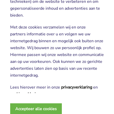
technieken) om de website te verbeteren en om
gepersonaliseerde inhoud en advertenties aan te
Locaties
bieden.
Cliënt worden
Vrijwilligers
Met deze cookies verzamelen wij en onze
partners informatie over u en volgen we uw
internetgedrag binnen en mogelijk ook buiten onze
website. Wij bouwen zo uw persoonlijk profiel op.
Hiermee passen wij onze website en communicatie
aan op uw voorkeuren. Ook kunnen we zo gerichte
advertenties laten zien op basis van uw recente
Aanmelden nieuwsbrief
internetgedrag.
Lees hierover meer in onze
privacyverklaring
en 
cookieverklaring
.
2025 SGL
Noodzakelijke cookies
Privacy verklaring
Accepteer alle cookies
Deze cookies zijn essentieel voor het functioneren 
Disclaimer