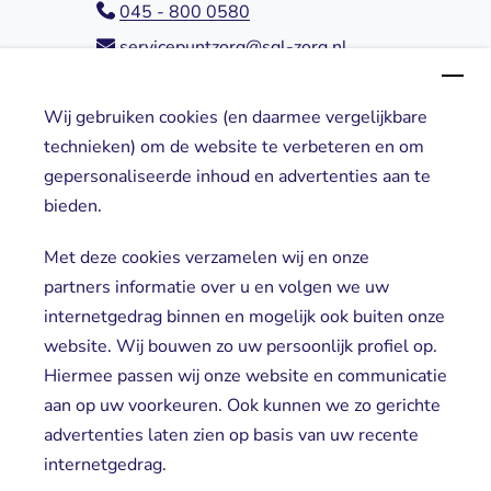
045 - 800 0580
servicepuntzorg@sgl-zorg.nl
Wij gebruiken cookies (en daarmee vergelijkbare
Direct naar
technieken) om de website te verbeteren en om
gepersonaliseerde inhoud en advertenties aan te
Locaties
bieden.
Cliënt worden
Vrijwilligers
Met deze cookies verzamelen wij en onze
partners informatie over u en volgen we uw
internetgedrag binnen en mogelijk ook buiten onze
website. Wij bouwen zo uw persoonlijk profiel op.
Hiermee passen wij onze website en communicatie
aan op uw voorkeuren. Ook kunnen we zo gerichte
advertenties laten zien op basis van uw recente
Aanmelden nieuwsbrief
internetgedrag.