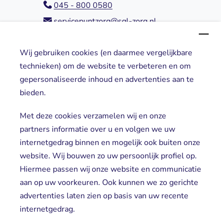
045 - 800 0580
servicepuntzorg@sgl-zorg.nl
Wij gebruiken cookies (en daarmee vergelijkbare
Direct naar
technieken) om de website te verbeteren en om
gepersonaliseerde inhoud en advertenties aan te
Locaties
bieden.
Cliënt worden
Vrijwilligers
Met deze cookies verzamelen wij en onze
partners informatie over u en volgen we uw
internetgedrag binnen en mogelijk ook buiten onze
website. Wij bouwen zo uw persoonlijk profiel op.
Hiermee passen wij onze website en communicatie
aan op uw voorkeuren. Ook kunnen we zo gerichte
advertenties laten zien op basis van uw recente
Aanmelden nieuwsbrief
internetgedrag.