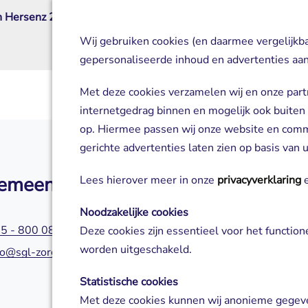
n Hersenz 2026
Breincafé Maastricht
07 september 2026
Wij gebruiken cookies (en daarmee vergelijkb
gepersonaliseerde inhoud en advertenties aan
Met deze cookies verzamelen wij en onze part
internetgedrag binnen en mogelijk ook buiten
op. Hiermee passen wij onze website en com
gerichte advertenties laten zien op basis van
emeen
Zorg of aanm
Lees hierover meer in onze
privacyverklaring
e
Noodzakelijke cookies
5 - 800 0800
045 - 800 0580
Deze cookies zijn essentieel voor het functio
worden uitgeschakeld.
fo@sgl-zorg.nl
servicepuntzorg@s
Statistische cookies
Met deze cookies kunnen wij anonieme gegeve