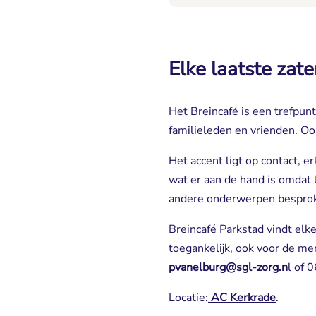
Elke laatste za
Het Breincafé is een trefpu
familieleden en vrienden. O
Het accent ligt op contact, e
wat er aan de hand is omdat 
andere onderwerpen bespro
Breincafé Parkstad vindt elk
toegankelijk, ook voor de me
pvanelburg@sgl-zorg.n
l of
Locatie:
AC Kerkrade
.