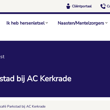
Cliëntportaal
C
Ik heb hersenletsel
Naasten/Mantelzorgers
st
stad bij AC Kerkrade
ncafé Parkstad bij AC Kerkrade