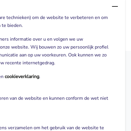
are technieken) om de website te verbeteren en om
 te bieden.
ners informatie over u en volgen we uw
 onze website. Wij bouwen zo uw persoonlijk profiel
municatie aan op uw voorkeuren. Ook kunnen we zo
 uw recente internetgedrag.
elden
Direct naar
n 
cookieverklaring
.
Locaties
neren van de website en kunnen conform de wet niet 
gl-zorg.nl
Cliënt worden
Vrijwilligers
ns verzamelen om het gebruik van de website te 