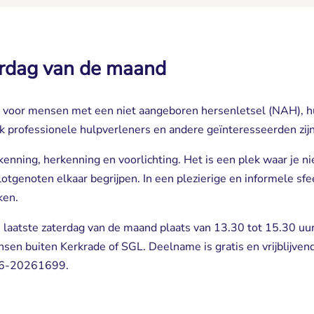
terdag van de maand
nt voor mensen met een niet aangeboren hersenletsel (NAH), h
ok professionele hulpverleners en andere geïnteresseerden zi
rkenning, herkenning en voorlichting. Het is een plek waar je ni
lotgenoten elkaar begrijpen. In een plezierige en informele s
ken.
e laatste zaterdag van de maand plaats van 13.30 tot 15.30 uur
nsen buiten Kerkrade of SGL. Deelname is gratis en vrijblijve
 06-20261699.