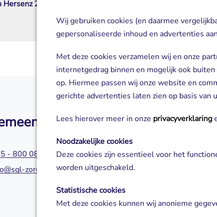
n Hersenz 2026
Breincafé Maastricht
07 september 2026
Wij gebruiken cookies (en daarmee vergelijkb
gepersonaliseerde inhoud en advertenties aan
Met deze cookies verzamelen wij en onze part
internetgedrag binnen en mogelijk ook buiten
op. Hiermee passen wij onze website en com
gerichte advertenties laten zien op basis van
emeen
Zorg of aanm
Lees hierover meer in onze
privacyverklaring
e
Noodzakelijke cookies
5 - 800 0800
045 - 800 0580
Deze cookies zijn essentieel voor het functio
worden uitgeschakeld.
fo@sgl-zorg.nl
servicepuntzorg@s
Statistische cookies
Met deze cookies kunnen wij anonieme gegeve
analyseren en te verbeteren.