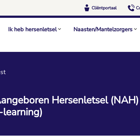
Cliëntportaal
C
Ik heb hersenletsel
Naasten/Mantelzorgers
st
Aangeboren Hersenletsel (NAH) 
-learning)