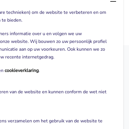
are technieken) om de website te verbeteren en om
 te bieden.
ners informatie over u en volgen we uw
 onze website. Wij bouwen zo uw persoonlijk profiel
municatie aan op uw voorkeuren. Ook kunnen we zo
 uw recente internetgedrag.
elden
Direct naar
n 
cookieverklaring
.
Locaties
neren van de website en kunnen conform de wet niet 
gl-zorg.nl
Cliënt worden
Vrijwilligers
ns verzamelen om het gebruik van de website te 