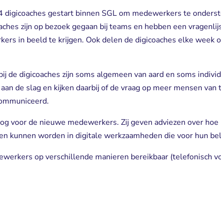
4 digicoaches gestart binnen SGL om medewerkers te onderst
oaches zijn op bezoek gegaan bij teams en hebben een vragenli
ers in beeld te krijgen. Ook delen de digicoaches elke week o
j de digicoaches zijn soms algemeen van aard en soms individ
an de slag en kijken daarbij of de vraag op meer mensen van 
communiceerd.
oog voor de nieuwe medewerkers. Zij geven adviezen over ho
n kunnen worden in digitale werkzaamheden die voor hun belan
ewerkers op verschillende manieren bereikbaar (telefonisch v