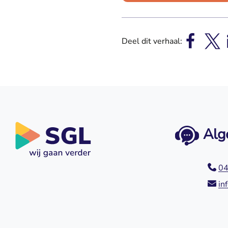
Deel dit verhaal:
Alg
04
in