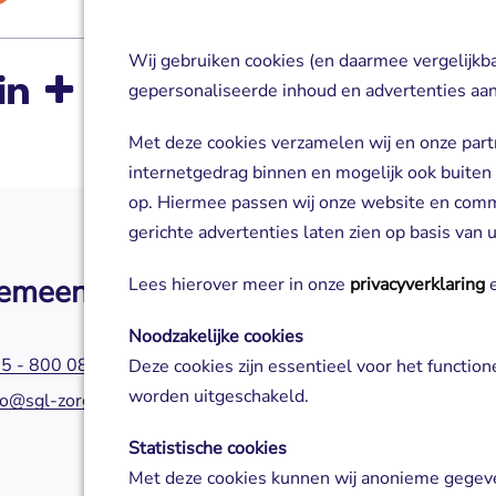
Wij gebruiken cookies (en daarmee vergelijkb
gepersonaliseerde inhoud en advertenties aan
Met deze cookies verzamelen wij en onze part
internetgedrag binnen en mogelijk ook buiten
op. Hiermee passen wij onze website en com
gerichte advertenties laten zien op basis van
emeen
Zorg of aanm
Lees hierover meer in onze
privacyverklaring
e
Noodzakelijke cookies
5 - 800 0800
045 - 800 0580
Deze cookies zijn essentieel voor het functio
worden uitgeschakeld.
fo@sgl-zorg.nl
servicepuntzorg@s
Statistische cookies
Met deze cookies kunnen wij anonieme gegeve