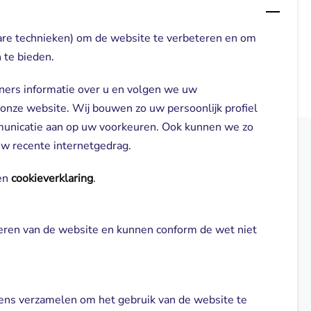
are technieken) om de website te verbeteren en om
 te bieden.
ners informatie over u en volgen we uw
 onze website. Wij bouwen zo uw persoonlijk profiel
municatie aan op uw voorkeuren. Ook kunnen we zo
 uw recente internetgedrag.
elden
Direct naar
n 
cookieverklaring
.
Locaties
neren van de website en kunnen conform de wet niet 
gl-zorg.nl
Cliënt worden
Vrijwilligers
ns verzamelen om het gebruik van de website te 