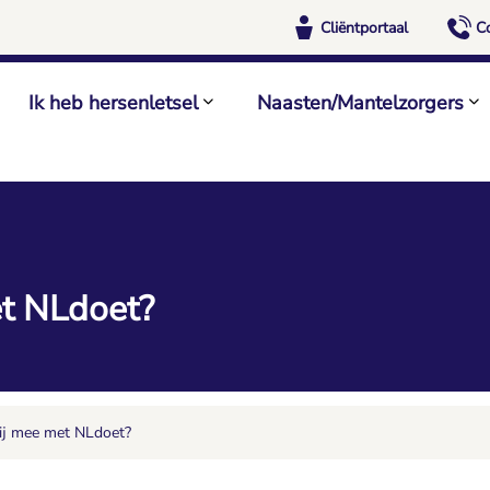
Cliëntportaal
C
Ik heb hersenletsel
Naasten/Mantelzorgers
et NLdoet?
jij mee met NLdoet?