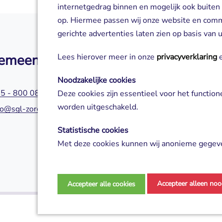
internetgedrag binnen en mogelijk ook buiten
op. Hiermee passen wij onze website en com
gerichte advertenties laten zien op basis van
emeen
Zorg of aanm
Lees hierover meer in onze
privacyverklaring
e
Noodzakelijke cookies
5 - 800 0800
045 - 800 0580
Deze cookies zijn essentieel voor het functio
worden uitgeschakeld.
fo@sgl-zorg.nl
servicepuntzorg@s
Statistische cookies
Met deze cookies kunnen wij anonieme gegeve
analyseren en te verbeteren.
Marketing cookies
Accepteer alleen noo
Accepteer alle cookies
Deze cookies worden gebruikt voor gerichte ad
campagnes te meten.
Privacy verklaring
Disclaimer
Algeme