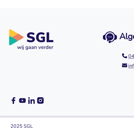
Alg
04
in
2025 SGL