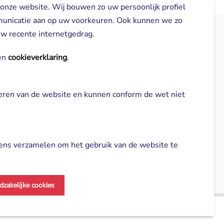
 onze website. Wij bouwen zo uw persoonlijk profiel
municatie aan op uw voorkeuren. Ook kunnen we zo
 uw recente internetgedrag.
elden
Direct naar
n 
cookieverklaring
.
Locaties
neren van de website en kunnen conform de wet niet 
gl-zorg.nl
Cliënt worden
Vrijwilligers
ns verzamelen om het gebruik van de website te 
Aanmelden nieuwsbrief
dzakelijke cookies
vertenties en om de effectiviteit van onze 
ne voorwaarden
Cookie verklaring
Made by ivengi