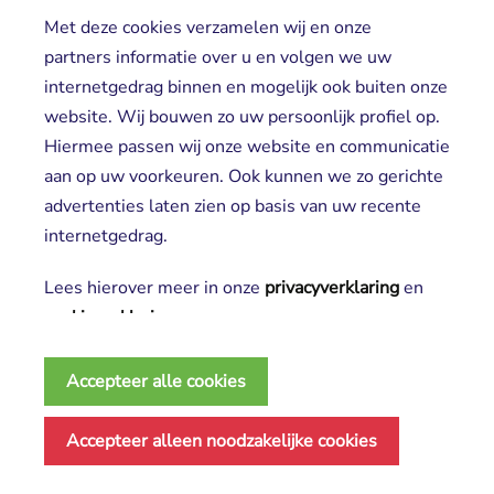
Vrijwilligers
Met deze cookies verzamelen wij en onze
partners informatie over u en volgen we uw
internetgedrag binnen en mogelijk ook buiten onze
website. Wij bouwen zo uw persoonlijk profiel op.
Hiermee passen wij onze website en communicatie
aan op uw voorkeuren. Ook kunnen we zo gerichte
advertenties laten zien op basis van uw recente
Aanmelden nieuwsbrief
internetgedrag.
Lees hierover meer in onze
privacyverklaring
en 
cookieverklaring
.
2025 SGL
Noodzakelijke cookies
Privacy verklaring
Accepteer alle cookies
Deze cookies zijn essentieel voor het functioneren 
Disclaimer
Algemene voorwaarden
van de website en kunnen conform de wet niet
Accepteer alleen noodzakelijke cookies
Cookie verklaring
worden uitgeschakeld.
Made by ivengi