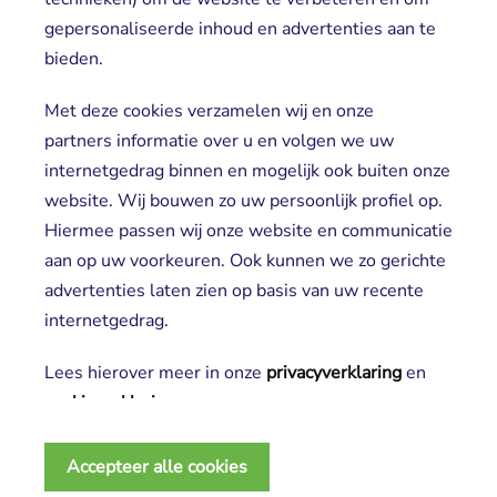
gepersonaliseerde inhoud en advertenties aan te
Locaties
bieden.
Cliënt worden
Vrijwilligers
Met deze cookies verzamelen wij en onze
partners informatie over u en volgen we uw
internetgedrag binnen en mogelijk ook buiten onze
website. Wij bouwen zo uw persoonlijk profiel op.
Hiermee passen wij onze website en communicatie
aan op uw voorkeuren. Ook kunnen we zo gerichte
advertenties laten zien op basis van uw recente
Aanmelden nieuwsbrief
internetgedrag.
Lees hierover meer in onze
privacyverklaring
en 
cookieverklaring
.
2025 SGL
Noodzakelijke cookies
Privacy verklaring
Accepteer alle cookies
Deze cookies zijn essentieel voor het functioneren 
Disclaimer