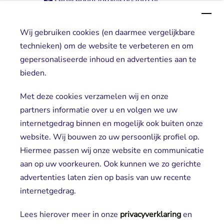
servicepuntzorg@sgl-zorg.nl
Wij gebruiken cookies (en daarmee vergelijkbare
Direct naar
technieken) om de website te verbeteren en om
gepersonaliseerde inhoud en advertenties aan te
Locaties
bieden.
Cliënt worden
Vrijwilligers
Met deze cookies verzamelen wij en onze
partners informatie over u en volgen we uw
internetgedrag binnen en mogelijk ook buiten onze
website. Wij bouwen zo uw persoonlijk profiel op.
Hiermee passen wij onze website en communicatie
aan op uw voorkeuren. Ook kunnen we zo gerichte
advertenties laten zien op basis van uw recente
Aanmelden nieuwsbrief
internetgedrag.
Lees hierover meer in onze
privacyverklaring
en 