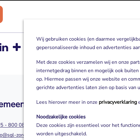
Wij gebruiken cookies (en daarmee vergelijkb
gepersonaliseerde inhoud en advertenties aan
Met deze cookies verzamelen wij en onze part
internetgedrag binnen en mogelijk ook buiten
op. Hiermee passen wij onze website en com
gerichte advertenties laten zien op basis van
emeen
Zorg of aanm
Lees hierover meer in onze
privacyverklaring
e
Noodzakelijke cookies
5 - 800 0800
045 - 800 0580
Deze cookies zijn essentieel voor het functio
worden uitgeschakeld.
fo@sgl-zorg.nl
servicepuntzorg@s