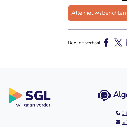
Alle nieuwsberichten
Deel dit verhaal:
Alg
04
in