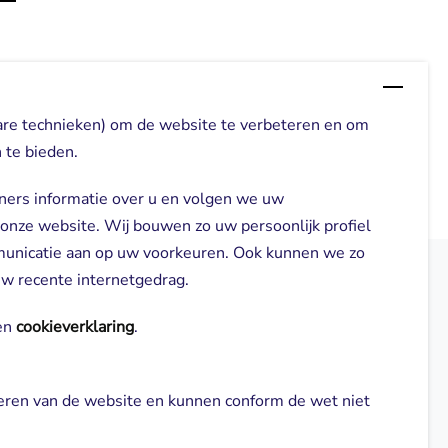
are technieken) om de website te verbeteren en om
 te bieden.
ners informatie over u en volgen we uw
 onze website. Wij bouwen zo uw persoonlijk profiel
municatie aan op uw voorkeuren. Ook kunnen we zo
 uw recente internetgedrag.
elden
Direct naar
n 
cookieverklaring
.
Locaties
neren van de website en kunnen conform de wet niet 
gl-zorg.nl
Cliënt worden