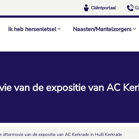
Cliëntportaal
C
Ik heb hersenletsel
Naasten/Mantelzorgers
vie van de expositie van AC Ke
e aftermovie van de expositie van AC Kerkrade in HuB Kerkrade