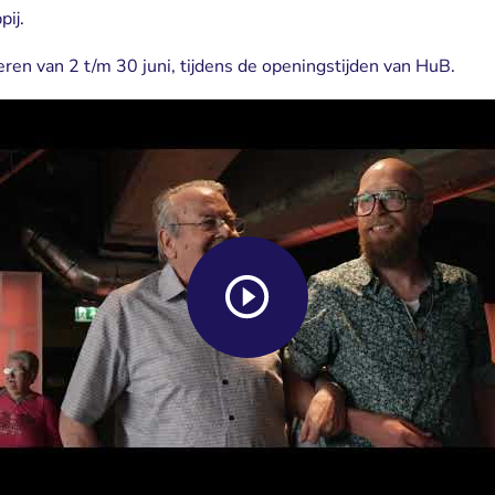
pij.
en van 2 t/m 30 juni, tijdens de openingstijden van HuB.