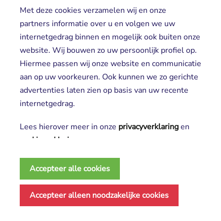
Vrijwilligers
Met deze cookies verzamelen wij en onze
partners informatie over u en volgen we uw
internetgedrag binnen en mogelijk ook buiten onze
website. Wij bouwen zo uw persoonlijk profiel op.
Hiermee passen wij onze website en communicatie
aan op uw voorkeuren. Ook kunnen we zo gerichte
advertenties laten zien op basis van uw recente
Aanmelden nieuwsbrief
internetgedrag.
Lees hierover meer in onze
privacyverklaring
en 
cookieverklaring
.
2025 SGL
Noodzakelijke cookies
Privacy verklaring
Accepteer alle cookies
Deze cookies zijn essentieel voor het functioneren 
Disclaimer
Algemene voorwaarden
van de website en kunnen conform de wet niet
Accepteer alleen noodzakelijke cookies
Cookie verklaring
worden uitgeschakeld.
Made by ivengi