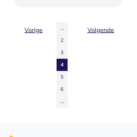
...
Vorige
Volgende
2
3
4
5
6
...