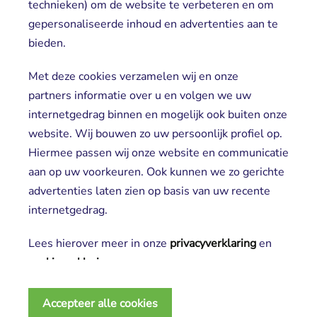
technieken) om de website te verbeteren en om
gepersonaliseerde inhoud en advertenties aan te
Locaties
bieden.
Cliënt worden
Vrijwilligers
Met deze cookies verzamelen wij en onze
partners informatie over u en volgen we uw
internetgedrag binnen en mogelijk ook buiten onze
website. Wij bouwen zo uw persoonlijk profiel op.
Hiermee passen wij onze website en communicatie
aan op uw voorkeuren. Ook kunnen we zo gerichte
advertenties laten zien op basis van uw recente
Aanmelden nieuwsbrief
internetgedrag.
Lees hierover meer in onze
privacyverklaring
en 
cookieverklaring
.
2025 SGL
Noodzakelijke cookies
Privacy verklaring
Accepteer alle cookies
Deze cookies zijn essentieel voor het functioneren 
Disclaimer