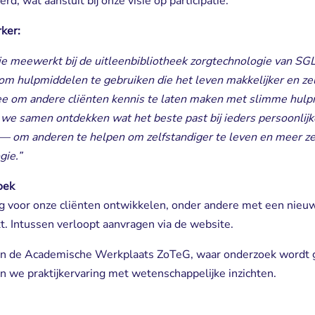
d, wat aansluit bij onze visie op participatie.
ker:
die meewerkt bij de uitleenbibliotheek zorgtechnologie van SGL
s om hulpmiddelen te gebruiken die het leven makkelijker en ze
mee om andere cliënten kennis te laten maken met slimme hul
we samen ontdekken wat het beste past bij ieders persoonlijke s
 — om anderen te helpen om zelfstandiger te leven en meer zel
gie.”
oek
g voor onze cliënten ontwikkelen, onder andere met een nieuwe
. Intussen verloopt aanvragen via de website.
n de Academische Werkplaats ZoTeG, waar onderzoek wordt g
n we praktijkervaring met wetenschappelijke inzichten.