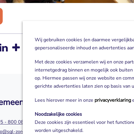
Wij gebruiken cookies (en daarmee vergelijkb
gepersonaliseerde inhoud en advertenties aan
Met deze cookies verzamelen wij en onze part
internetgedrag binnen en mogelijk ook buiten
op. Hiermee passen wij onze website en com
gerichte advertenties laten zien op basis van
emeen
Zorg of aanm
Lees hierover meer in onze
privacyverklaring
e
Noodzakelijke cookies
5 - 800 0800
045 - 800 0580
Deze cookies zijn essentieel voor het functio
worden uitgeschakeld.
fo@sgl-zorg.nl
servicepuntzorg@s