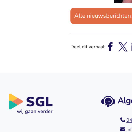
Alle nieuwsberichten
Deel dit verhaal:
Alg
04
in