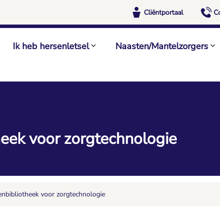
Cliëntportaal
C
Ik heb hersenletsel
Naasten/Mantelzorgers
heek voor zorgtechnologie
enbibliotheek voor zorgtechnologie