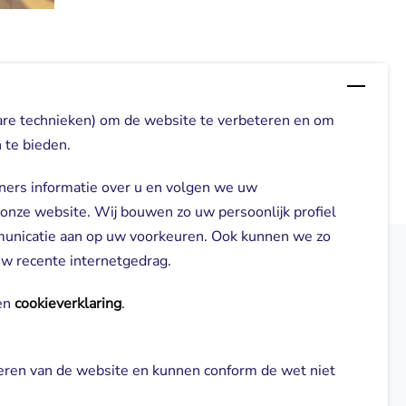
are technieken) om de website te verbeteren en om
 te bieden.
ners informatie over u en volgen we uw
 onze website. Wij bouwen zo uw persoonlijk profiel
municatie aan op uw voorkeuren. Ook kunnen we zo
 uw recente internetgedrag.
elden
Direct naar
n 
cookieverklaring
.
Locaties
neren van de website en kunnen conform de wet niet 
gl-zorg.nl
Cliënt worden