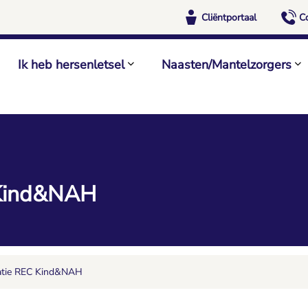
Cliëntportaal
C
Ik heb hersenletsel
Naasten/Mantelzorgers
 Kind&NAH
tatie REC Kind&NAH