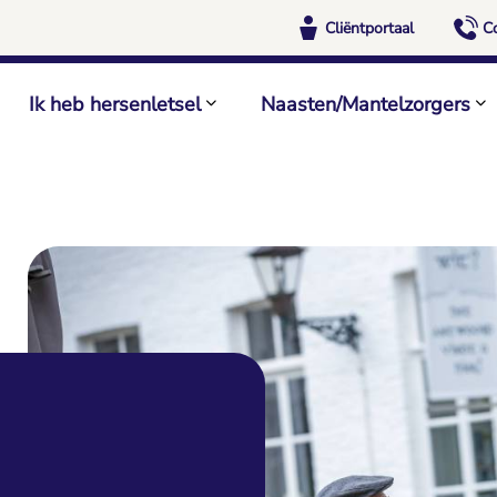
Cliëntportaal
C
Ik heb hersenletsel
Naasten/Mantelzorgers