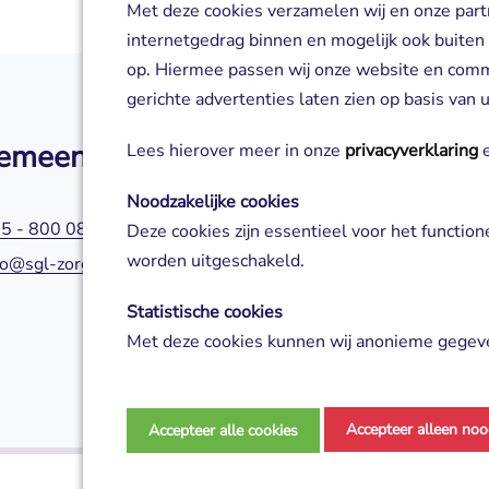
Met deze cookies verzamelen wij en onze part
internetgedrag binnen en mogelijk ook buiten
op. Hiermee passen wij onze website en com
gerichte advertenties laten zien op basis van
emeen
Zorg of aanm
Lees hierover meer in onze
privacyverklaring
e
Noodzakelijke cookies
5 - 800 0800
045 - 800 0580
Deze cookies zijn essentieel voor het functio
worden uitgeschakeld.
fo@sgl-zorg.nl
servicepuntzorg@s
Statistische cookies
Met deze cookies kunnen wij anonieme gegeve
analyseren en te verbeteren.
Marketing cookies
Accepteer alleen noo
Accepteer alle cookies
Deze cookies worden gebruikt voor gerichte ad
campagnes te meten.
Privacy verklaring
Disclaimer
Algeme