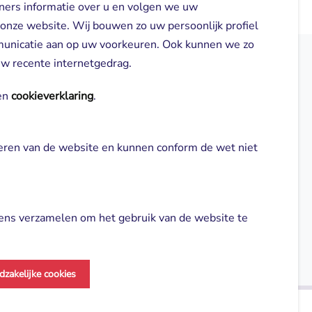
ners informatie over u en volgen we uw
 onze website. Wij bouwen zo uw persoonlijk profiel
municatie aan op uw voorkeuren. Ook kunnen we zo
 uw recente internetgedrag.
elden
Direct naar
n 
cookieverklaring
.
Locaties
neren van de website en kunnen conform de wet niet 
gl-zorg.nl
Cliënt worden
Vrijwilligers
ns verzamelen om het gebruik van de website te 
Aanmelden nieuwsbrief
dzakelijke cookies
vertenties en om de effectiviteit van onze 
ne voorwaarden
Cookie verklaring
Made by ivengi