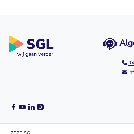
Alg
04
in
2025 SGL