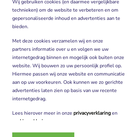
Wij gebruiken cookies (en daarmee vergelijkbare
Direct naar
technieken) om de website te verbeteren en om
gepersonaliseerde inhoud en advertenties aan te
Locaties
bieden.
Cliënt worden
Vrijwilligers
Met deze cookies verzamelen wij en onze
partners informatie over u en volgen we uw
internetgedrag binnen en mogelijk ook buiten onze
website. Wij bouwen zo uw persoonlijk profiel op.
Hiermee passen wij onze website en communicatie
aan op uw voorkeuren. Ook kunnen we zo gerichte
advertenties laten zien op basis van uw recente
Aanmelden nieuwsbrief
internetgedrag.
Lees hierover meer in onze
privacyverklaring
en 
cookieverklaring
.
2025 SGL
Noodzakelijke cookies
Privacy verklaring