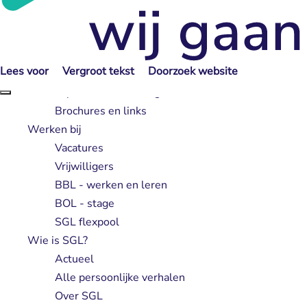
Lotgenotencontact
Hoe helpen we jouw naaste?
Verwijzers
Zorgprofessionals
Lees voor
Vergroot tekst
Doorzoek website
Gemeenten
Expertise en scholing
Brochures en links
Werken bij
Vacatures
Vrijwilligers
BBL - werken en leren
BOL - stage
SGL flexpool
Wie is SGL?
Actueel
Alle persoonlijke verhalen
Over SGL