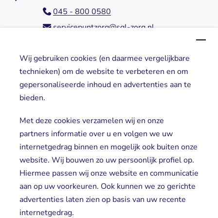
045 - 800 0580
servicepuntzorg@sgl-zorg.nl
Wij gebruiken cookies (en daarmee vergelijkbare
Direct naar
technieken) om de website te verbeteren en om
gepersonaliseerde inhoud en advertenties aan te
Locaties
bieden.
Cliënt worden
Vrijwilligers
Met deze cookies verzamelen wij en onze
partners informatie over u en volgen we uw
internetgedrag binnen en mogelijk ook buiten onze
website. Wij bouwen zo uw persoonlijk profiel op.
Hiermee passen wij onze website en communicatie
aan op uw voorkeuren. Ook kunnen we zo gerichte
advertenties laten zien op basis van uw recente
Aanmelden nieuwsbrief
internetgedrag.