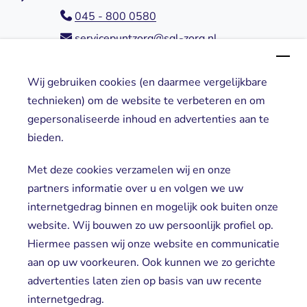
045 - 800 0580
servicepuntzorg@sgl-zorg.nl
Wij gebruiken cookies (en daarmee vergelijkbare
Direct naar
technieken) om de website te verbeteren en om
gepersonaliseerde inhoud en advertenties aan te
Locaties
bieden.
Cliënt worden
Vrijwilligers
Met deze cookies verzamelen wij en onze
partners informatie over u en volgen we uw
internetgedrag binnen en mogelijk ook buiten onze
website. Wij bouwen zo uw persoonlijk profiel op.
Hiermee passen wij onze website en communicatie
aan op uw voorkeuren. Ook kunnen we zo gerichte
advertenties laten zien op basis van uw recente
Aanmelden nieuwsbrief
internetgedrag.