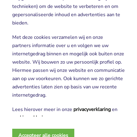
Direct naar
technieken) om de website te verbeteren en om
gepersonaliseerde inhoud en advertenties aan te
Locaties
bieden.
Cliënt worden
Vrijwilligers
Met deze cookies verzamelen wij en onze
partners informatie over u en volgen we uw
internetgedrag binnen en mogelijk ook buiten onze
website. Wij bouwen zo uw persoonlijk profiel op.
Hiermee passen wij onze website en communicatie
aan op uw voorkeuren. Ook kunnen we zo gerichte
advertenties laten zien op basis van uw recente
Aanmelden nieuwsbrief
internetgedrag.
Lees hierover meer in onze
privacyverklaring
en 
cookieverklaring
.
2025 SGL
Noodzakelijke cookies
Privacy verklaring
Accepteer alle cookies