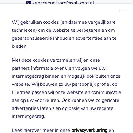
servicepuntzorg@sgl-zorg.nl
Wij gebruiken cookies (en daarmee vergelijkbare
Direct naar
technieken) om de website te verbeteren en om
gepersonaliseerde inhoud en advertenties aan te
Locaties
bieden.
Cliënt worden
Vrijwilligers
Met deze cookies verzamelen wij en onze
partners informatie over u en volgen we uw
internetgedrag binnen en mogelijk ook buiten onze
website. Wij bouwen zo uw persoonlijk profiel op.
Hiermee passen wij onze website en communicatie
aan op uw voorkeuren. Ook kunnen we zo gerichte
advertenties laten zien op basis van uw recente
Aanmelden nieuwsbrief
internetgedrag.
Lees hierover meer in onze
privacyverklaring
en 