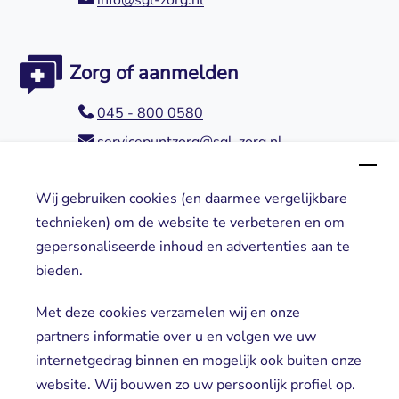
Zorg of aanmelden
045 - 800 0580
servicepuntzorg@sgl-zorg.nl
Wij gebruiken cookies (en daarmee vergelijkbare
Direct naar
technieken) om de website te verbeteren en om
gepersonaliseerde inhoud en advertenties aan te
Locaties
bieden.
Cliënt worden
Vrijwilligers
Met deze cookies verzamelen wij en onze
partners informatie over u en volgen we uw
internetgedrag binnen en mogelijk ook buiten onze
website. Wij bouwen zo uw persoonlijk profiel op.