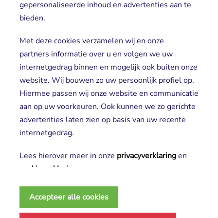
gepersonaliseerde inhoud en advertenties aan te
Locaties
bieden.
Cliënt worden
Vrijwilligers
Met deze cookies verzamelen wij en onze
partners informatie over u en volgen we uw
internetgedrag binnen en mogelijk ook buiten onze
website. Wij bouwen zo uw persoonlijk profiel op.
Hiermee passen wij onze website en communicatie
aan op uw voorkeuren. Ook kunnen we zo gerichte
advertenties laten zien op basis van uw recente
Aanmelden nieuwsbrief
internetgedrag.
Lees hierover meer in onze
privacyverklaring
en 
cookieverklaring
.
2025 SGL
Noodzakelijke cookies
Privacy verklaring
Accepteer alle cookies
Deze cookies zijn essentieel voor het functioneren 
Disclaimer
Algemene voorwaarden