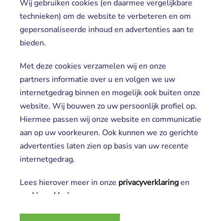
Wij gebruiken cookies (en daarmee vergelijkbare
Direct naar
technieken) om de website te verbeteren en om
gepersonaliseerde inhoud en advertenties aan te
Locaties
bieden.
Cliënt worden
Vrijwilligers
Met deze cookies verzamelen wij en onze
partners informatie over u en volgen we uw
internetgedrag binnen en mogelijk ook buiten onze
website. Wij bouwen zo uw persoonlijk profiel op.
Hiermee passen wij onze website en communicatie
aan op uw voorkeuren. Ook kunnen we zo gerichte
advertenties laten zien op basis van uw recente
Aanmelden nieuwsbrief
internetgedrag.
Lees hierover meer in onze
privacyverklaring
en 
cookieverklaring
.
2025 SGL
Noodzakelijke cookies
Privacy verklaring