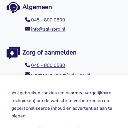
Algemeen
045 - 800 0800
info@sgl-zorg.nl
Zorg of aanmelden
045 - 800 0580
servicepuntzorg@sgl-zorg.nl
Wij gebruiken cookies (en daarmee vergelijkbare
Direct naar
technieken) om de website te verbeteren en om
gepersonaliseerde inhoud en advertenties aan te
Locaties
bieden.
Cliënt worden