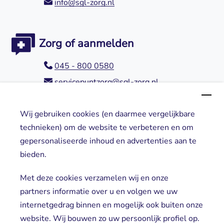
info@sgl-zorg.nl
Zorg of aanmelden
045 - 800 0580
servicepuntzorg@sgl-zorg.nl
Wij gebruiken cookies (en daarmee vergelijkbare
Direct naar
technieken) om de website te verbeteren en om
gepersonaliseerde inhoud en advertenties aan te
Locaties
bieden.
Cliënt worden
Vrijwilligers
Met deze cookies verzamelen wij en onze
partners informatie over u en volgen we uw
internetgedrag binnen en mogelijk ook buiten onze
website. Wij bouwen zo uw persoonlijk profiel op.