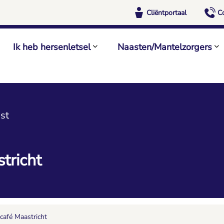
Cliëntportaal
C
Ik heb hersenletsel
Naasten/Mantelzorgers
st
tricht
café Maastricht