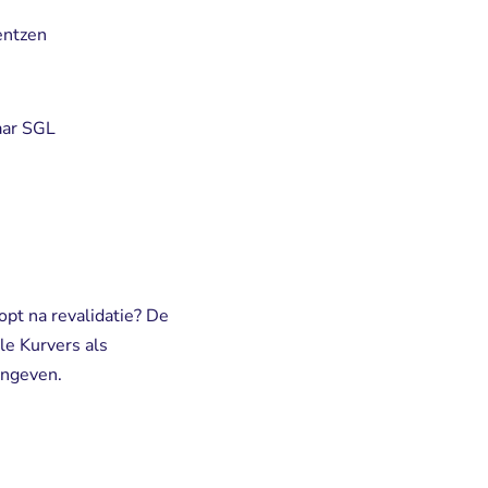
entzen
aar SGL
opt na revalidatie? De
le Kurvers als
angeven.