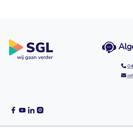
Alg
04
in