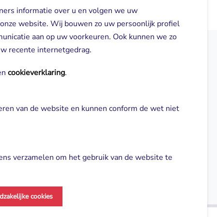
ners informatie over u en volgen we uw
 onze website. Wij bouwen zo uw persoonlijk profiel
municatie aan op uw voorkeuren. Ook kunnen we zo
 uw recente internetgedrag.
elden
Direct naar
n 
cookieverklaring
.
Locaties
neren van de website en kunnen conform de wet niet 
gl-zorg.nl
Cliënt worden
Vrijwilligers
ns verzamelen om het gebruik van de website te 
Aanmelden nieuwsbrief
dzakelijke cookies
vertenties en om de effectiviteit van onze 