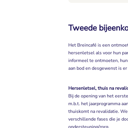
Tweede bijeenko
Het Breincafé is een ontmo
hersenletsel als voor hun pa
informeel te ontmoeten, hun
aan bod en desgewenst is er
Hersenletsel, thuis na revalid
Bij de opening van het eers
m.b.t. het jaarprogramma aa
thuiskomt na revalidatie. We
verschillende fases die je do
ondersteuning/zorg.