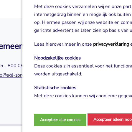
Met deze cookies verzamelen wij en onze part
internetgedrag binnen en mogelijk ook buiten
op. Hiermee passen wij onze website en com
gerichte advertenties laten zien op basis van
emeen
Zorg of aanm
Lees hierover meer in onze
privacyverklaring
e
Noodzakelijke cookies
5 - 800 0800
045 - 800 0580
Deze cookies zijn essentieel voor het functio
worden uitgeschakeld.
fo@sgl-zorg.nl
servicepuntzorg@s
Statistische cookies
Met deze cookies kunnen wij anonieme gegeve
analyseren en te verbeteren.
Marketing cookies
Accepteer alleen noo
Accepteer alle cookies
Deze cookies worden gebruikt voor gerichte ad