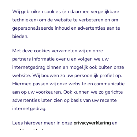
Wij gebruiken cookies (en daarmee vergelijkbare
Direct naar
technieken) om de website te verbeteren en om
gepersonaliseerde inhoud en advertenties aan te
Locaties
bieden.
Cliënt worden
Vrijwilligers
Met deze cookies verzamelen wij en onze
partners informatie over u en volgen we uw
internetgedrag binnen en mogelijk ook buiten onze
website. Wij bouwen zo uw persoonlijk profiel op.
Hiermee passen wij onze website en communicatie
aan op uw voorkeuren. Ook kunnen we zo gerichte
advertenties laten zien op basis van uw recente
Aanmelden nieuwsbrief
internetgedrag.
Lees hierover meer in onze
privacyverklaring
en 
cookieverklaring
.
2025 SGL