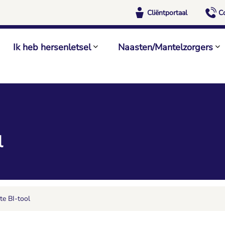
Cliëntportaal
C
Ik heb hersenletsel
Naasten/Mantelzorgers
l
te BI-tool