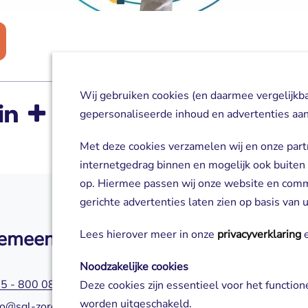
Wij gebruiken cookies (en daarmee vergelijkb
gepersonaliseerde inhoud en advertenties aan
Met deze cookies verzamelen wij en onze part
internetgedrag binnen en mogelijk ook buiten
op. Hiermee passen wij onze website en com
gerichte advertenties laten zien op basis van
emeen
Zorg of aanm
Lees hierover meer in onze
privacyverklaring
e
Noodzakelijke cookies
5 - 800 0800
045 - 800 0580
Deze cookies zijn essentieel voor het functio
worden uitgeschakeld.
fo@sgl-zorg.nl
servicepuntzorg@s