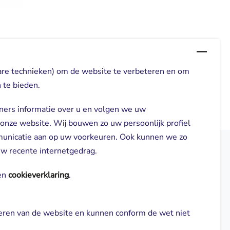
are technieken) om de website te verbeteren en om
 te bieden.
ners informatie over u en volgen we uw
 onze website. Wij bouwen zo uw persoonlijk profiel
municatie aan op uw voorkeuren. Ook kunnen we zo
 uw recente internetgedrag.
elden
Direct naar
n 
cookieverklaring
.
Locaties
neren van de website en kunnen conform de wet niet 
gl-zorg.nl
Cliënt worden