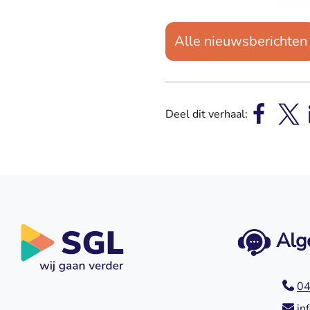
Alle nieuwsberichten
Deel dit verhaal:
Alg
04
in